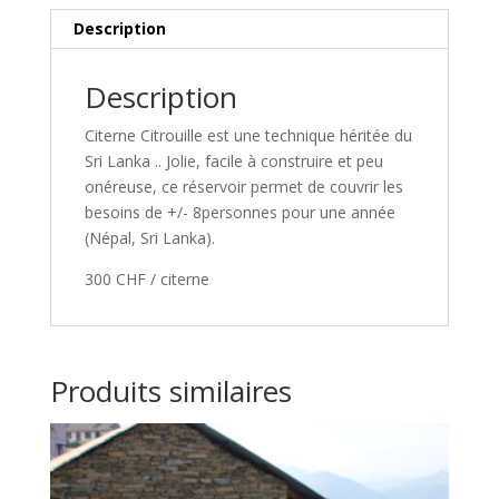
i
Description
v
e
:
Description
Citerne Citrouille est une technique héritée du
Sri Lanka .. Jolie, facile à construire et peu
onéreuse, ce réservoir permet de couvrir les
besoins de +/- 8personnes pour une année
(Népal, Sri Lanka).
300 CHF / citerne
Produits similaires