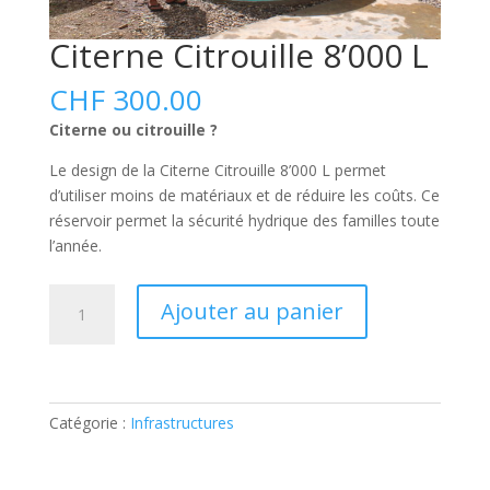
Citerne Citrouille 8’000 L
CHF
300.00
Citerne ou citrouille ?
Le design de la Citerne Citrouille 8’000 L permet
d’utiliser moins de matériaux et de réduire les coûts. Ce
réservoir permet la sécurité hydrique des familles toute
l’année.
quantité
A
Ajouter au panier
de
l
Citerne
t
Citrouille
e
8'000
r
L
Catégorie :
Infrastructures
n
a
t