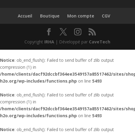
Accueil
Boutique
Mon compte
CGV
Copyright
IRHA
| Développé par
CaveTech
Notice
: ob_end_flush(): Failed to send buffer of zlib output
compression (1) in
/home/clients/dacf92dccbf364ee3549157a85517462/sites/shop
h2o.org/wp-includes/functions.php
on line
5493
Notice
: ob_end_flush(): Failed to send buffer of zlib output
compression (1) in
/home/clients/dacf92dccbf364ee3549157a85517462/sites/shop
h2o.org/wp-includes/functions.php
on line
5493
Notice
: ob_end_flush(): Failed to send buffer of zlib output