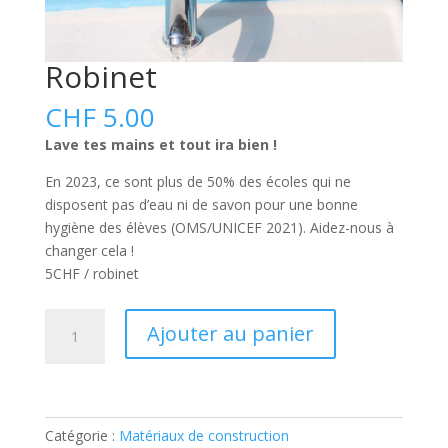
Robinet
CHF
5.00
Lave tes mains et tout ira bien !
En 2023, ce sont plus de 50% des écoles qui ne
disposent pas d’eau ni de savon pour une bonne
hygiène des élèves (OMS/UNICEF 2021). Aidez-nous à
changer cela !
5CHF / robinet
quantité
A
Ajouter au panier
de
l
Robinet
t
e
r
Catégorie :
Matériaux de construction
n