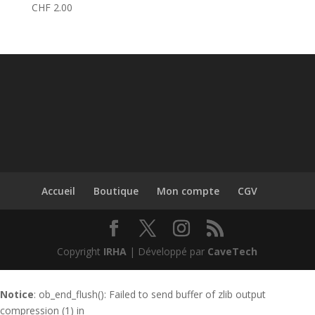
CHF
2.00
Accueil
Boutique
Mon compte
CGV
Copyright
IRHA
| Développé par
CaveTech
Notice
: ob_end_flush(): Failed to send buffer of zlib output
compression (1) in