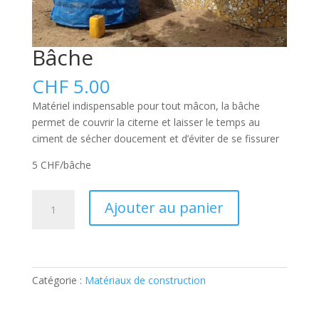
Bâche
CHF
5.00
Matériel indispensable pour tout mâcon, la bâche
permet de couvrir la citerne et laisser le temps au
ciment de sécher doucement et d’éviter de se fissurer
5 CHF/bâche
quantité
A
Ajouter au panier
de
l
Bâche
t
e
r
Catégorie :
Matériaux de construction
n
a
t