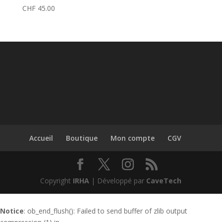
CHF
45.00
Accueil
Boutique
Mon compte
CGV
Copyright
IRHA
| Développé par
CaveTech
Notice
: ob_end_flush(): Failed to send buffer of zlib output