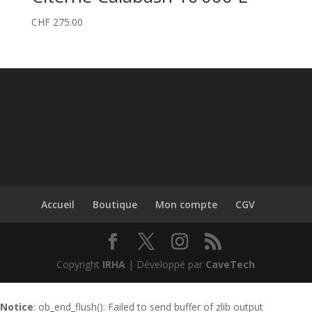
CHF
275.00
Accueil
Boutique
Mon compte
CGV
Copyright
IRHA
| Développé par
CaveTech
Notice
: ob_end_flush(): Failed to send buffer of zlib output