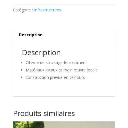
r
Catégorie :
Infrastructures
n
a
t
i
Description
v
e
:
Description
Citerne de stockage ferro-ciment
Matériaux locaux et main œuvre locale
construction prévue en 6/7jours
Produits similaires